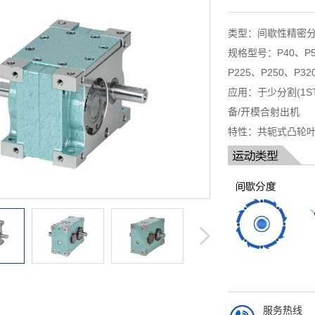
类型：间歇性精密
规格型号：P40、P50
P225、P250、P32
应用：于少分割(1S
备/开模合射出机
特性：共轭式凸轮叶
服务热线